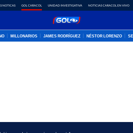
S NOTICAS
GOL CARACOL
UNIDAD INVESTIGATIVA
NOTICIAS CARACOL EN VIVO
INO
MILLONARIOS
JAMES RODRÍGUEZ
NÉSTOR LORENZO
SE
PUBLICIDAD