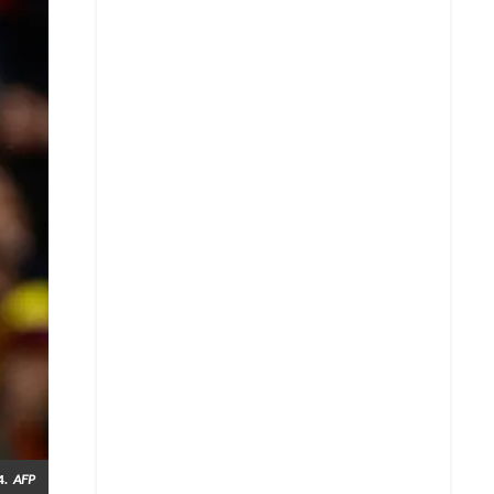
Whatsapp
4.
AFP