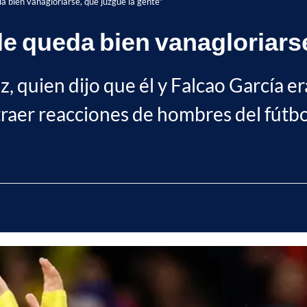
a bien vanagloriarse, que juzgue la gente"
e queda bien vanagloriarse
, quien dijo que él y Falcao García er
raer reacciones de hombres del fútbo