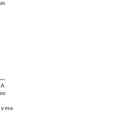
sas
..
 A
mos
 y esa