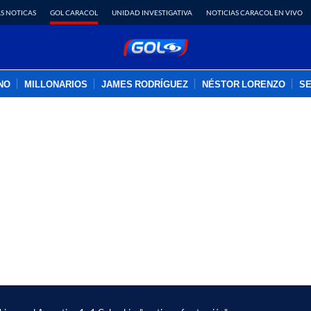
S NOTICAS
GOL CARACOL
UNIDAD INVESTIGATIVA
NOTICIAS CARACOL EN VIVO
INO
MILLONARIOS
JAMES RODRÍGUEZ
NÉSTOR LORENZO
SE
PUBLICIDAD