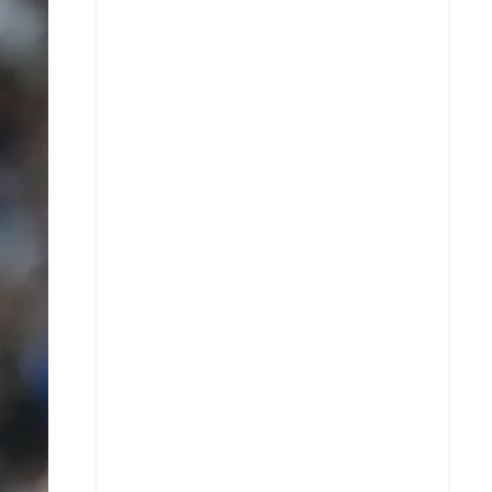
X
Whatsapp