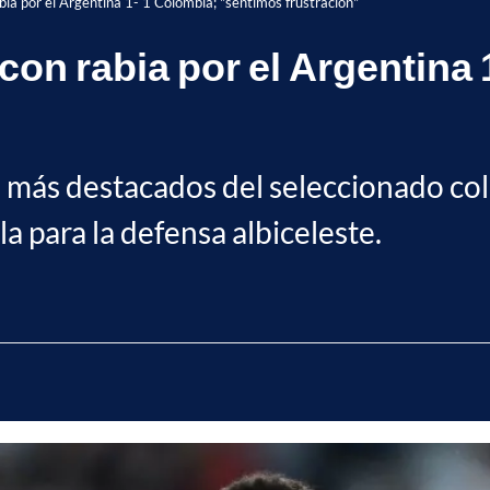
abia por el Argentina 1- 1 Colombia; "sentimos frustración"
 con rabia por el Argentina
s más destacados del seleccionado col
a para la defensa albiceleste.