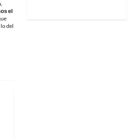
,
os el
que
lo del