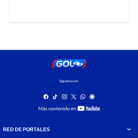
Síguenos en:
facebook
tiktok
instagram
twitter
whatsapp
google
youtube-
Más contenido en
footer
RED DE PORTALES