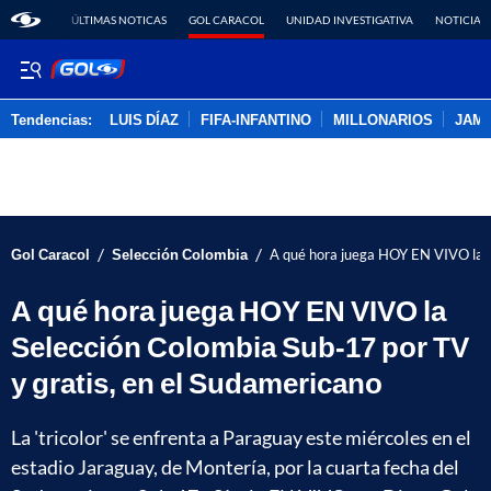
ÚLTIMAS NOTICAS
GOL CARACOL
UNIDAD INVESTIGATIVA
NOTICIAS
Tendencias:
LUIS DÍAZ
FIFA-INFANTINO
MILLONARIOS
JAM
PUBLICIDAD
/
/
Gol Caracol
Selección Colombia
A qué hora juega HOY EN VIVO la S
A qué hora juega HOY EN VIVO la
Selección Colombia Sub-17 por TV
y gratis, en el Sudamericano
La 'tricolor' se enfrenta a Paraguay este miércoles en el
estadio Jaraguay, de Montería, por la cuarta fecha del