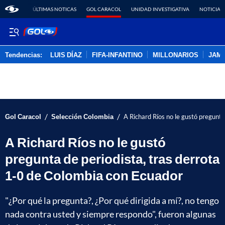
ÚLTIMAS NOTICAS
GOL CARACOL
UNIDAD INVESTIGATIVA
NOTICIAS
Tendencias:
LUIS DÍAZ
FIFA-INFANTINO
MILLONARIOS
JAM
PUBLICIDAD
/
/
Gol Caracol
Selección Colombia
A Richard Ríos no le gustó pregunta
A Richard Ríos no le gustó
pregunta de periodista, tras derrota
1-0 de Colombia con Ecuador
"¿Por qué la pregunta?, ¿Por qué dirigida a mí?, no tengo
nada contra usted y siempre respondo", fueron algunas