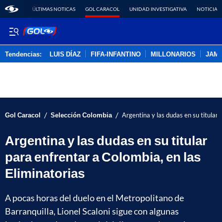
ÚLTIMAS NOTICAS
GOL CARACOL
UNIDAD INVESTIGATIVA
NOTICIAS
Tendencias:
LUIS DÍAZ
FIFA-INFANTINO
MILLONARIOS
JAM
PUBLICIDAD
/
/
Gol Caracol
Selección Colombia
Argentina y las dudas en su titular 
Argentina y las dudas en su titular
para enfrentar a Colombia, en las
Eliminatorias
A pocas horas del duelo en el Metropolitano de
Barranquilla, Lionel Scaloni sigue con algunas