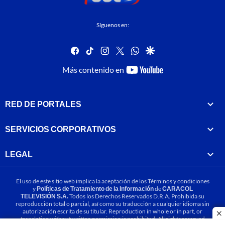
Síguenos en:
facebook
tiktok
instagram
twitter
whatsapp
google
youtube-
Más contenido en
footer
RED DE PORTALES
SERVICIOS CORPORATIVOS
LEGAL
El uso de este sitio web implica la aceptación de los
Términos y condiciones
y
Políticas de Tratamiento de la Información
de
CARACOL
TELEVISIÓN S.A.
Todos los Derechos Reservados D.R.A. Prohibida su
reproducción total o parcial, así como su traducción a cualquier idioma sin
autorización escrita de su titular. Reproduction in whole or in part, or
cl
translation without written permission is prohibited. All rights reserved