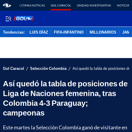
ÚLTIMAS NOTICAS
GOL CARACOL
UNIDAD INVESTIGATIVA
NOTICIAS
Tendencias:
LUIS DÍAZ
FIFA-INFANTINO
MILLONARIOS
JAM
PUBLICIDAD
/
/
Gol Caracol
Selección Colombia
Así quedó la tabla de posiciones d
Así quedó la tabla de posiciones de
Liga de Naciones femenina, tras
Colombia 4-3 Paraguay;
campeonas
Este martes la Selección Colombia ganó de visitante en