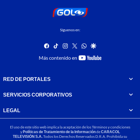
Síguenos en:
facebook
tiktok
instagram
twitter
whatsapp
google
youtube-
Más contenido en
footer
RED DE PORTALES
SERVICIOS CORPORATIVOS
LEGAL
El uso de este sitio web implica la aceptación de los
Términos y condiciones
y
Políticas de Tratamiento de la Información
de
CARACOL
TELEVISIÓN S.A.
Todos los Derechos Reservados D.R.A. Prohibida su