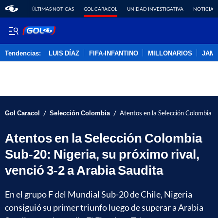
ÚLTIMAS NOTICAS
GOL CARACOL
UNIDAD INVESTIGATIVA
NOTICIAS
Tendencias:
LUIS DÍAZ
FIFA-INFANTINO
MILLONARIOS
JAM
PUBLICIDAD
/
/
Gol Caracol
Selección Colombia
Atentos en la Selección Colombia Su
Atentos en la Selección Colombia
Sub-20: Nigeria, su próximo rival,
venció 3-2 a Arabia Saudita
En el grupo F del Mundial Sub-20 de Chile, Nigeria
consiguió su primer triunfo luego de superar a Arabia