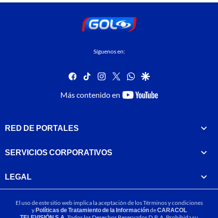
Síguenos en:
facebook
tiktok
instagram
twitter
whatsapp
google
youtube-
Más contenido en
footer
RED DE PORTALES
SERVICIOS CORPORATIVOS
LEGAL
El uso de este sitio web implica la aceptación de los
Términos y condiciones
y
Políticas de Tratamiento de la Información
de
CARACOL
TELEVISIÓN S.A.
Todos los Derechos Reservados D.R.A. Prohibida su