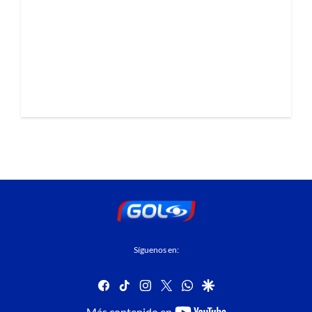
Síguenos en:
facebook
tiktok
instagram
twitter
whatsapp
google
youtube-
Más contenido en