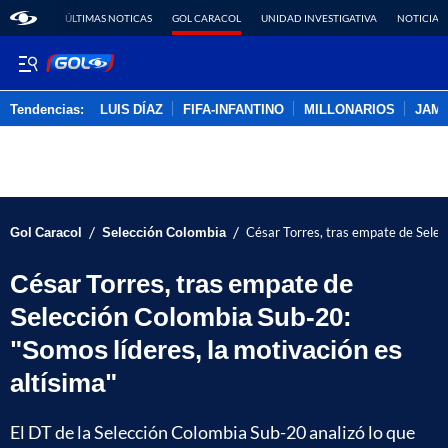
ÚLTIMAS NOTICAS
GOL CARACOL
UNIDAD INVESTIGATIVA
NOTICIAS
Tendencias:
LUIS DÍAZ
FIFA-INFANTINO
MILLONARIOS
JAM
PUBLICIDAD
/
/
Gol Caracol
Selección Colombia
César Torres, tras empate de Selec
César Torres, tras empate de
Selección Colombia Sub-20:
"Somos líderes, la motivación es
altísima"
El DT de la Selección Colombia Sub-20 analizó lo que