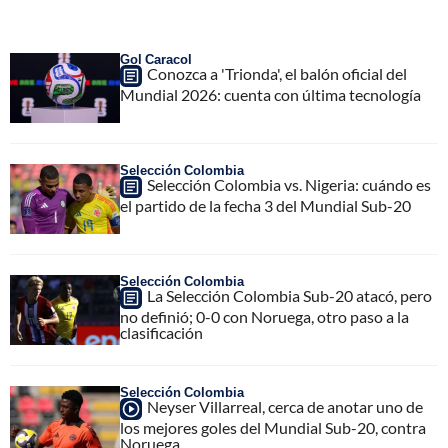
Gol Caracol
Conozca a 'Trionda', el balón oficial del
Mundial 2026: cuenta con última tecnología
Selección Colombia
Selección Colombia vs. Nigeria: cuándo es
el partido de la fecha 3 del Mundial Sub-20
Selección Colombia
La Selección Colombia Sub-20 atacó, pero
no definió; 0-0 con Noruega, otro paso a la
clasificación
Selección Colombia
Neyser Villarreal, cerca de anotar uno de
los mejores goles del Mundial Sub-20, contra
Noruega