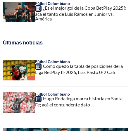
Fútbol Colombiano
¿Es el mejor gol de la Copa BetPlay 2025?:
acá el tanto de Luis Ramos en Junior vs.
América
Últimas noticias
Fútbol Colombiano
Cómo quedó la tabla de posiciones de la
Liga BetPlay II-2026, tras Pasto 0-2 Cali
Fútbol Colombiano
Hugo Rodallega marca historia en Santa
Fe; acá el contundente dato