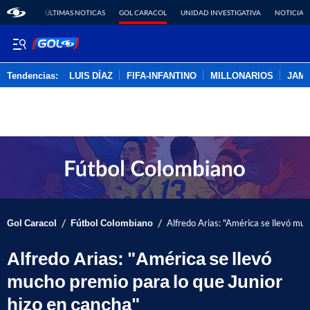
ÚLTIMAS NOTICAS
GOL CARACOL
UNIDAD INVESTIGATIVA
NOTICIAS
Tendencias:
LUIS DÍAZ
FIFA-INFANTINO
MILLONARIOS
JAM
PUBLICIDAD
/
/
Gol Caracol
Fútbol Colombiano
Alfredo Arias: "América se llevó muc
Alfredo Arias: "América se llevó
mucho premio para lo que Junior
hizo en cancha"