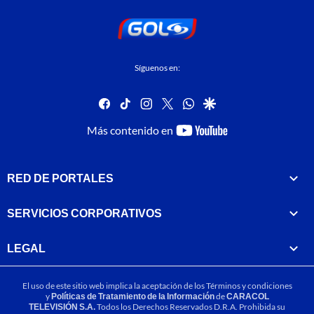
Síguenos en:
facebook
tiktok
instagram
twitter
whatsapp
google
youtube-
Más contenido en
footer
RED DE PORTALES
SERVICIOS CORPORATIVOS
LEGAL
El uso de este sitio web implica la aceptación de los
Términos y condiciones
y
Políticas de Tratamiento de la Información
de
CARACOL
TELEVISIÓN S.A.
Todos los Derechos Reservados D.R.A. Prohibida su