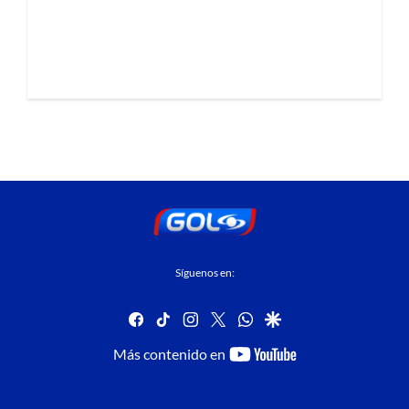
Síguenos en:
facebook
tiktok
instagram
twitter
whatsapp
google
youtube-
Más contenido en
footer