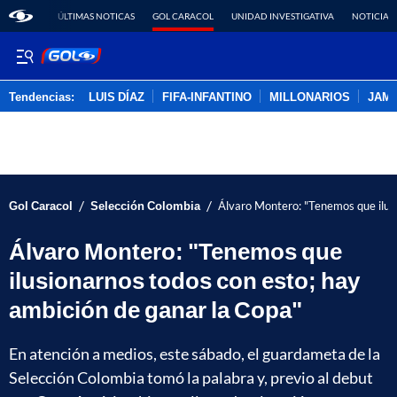
ÚLTIMAS NOTICAS
GOL CARACOL
UNIDAD INVESTIGATIVA
NOTICIAS
Tendencias:
LUIS DÍAZ
FIFA-INFANTINO
MILLONARIOS
JAM
PUBLICIDAD
/
/
Gol Caracol
Selección Colombia
Álvaro Montero: "Tenemos que ilusi
Álvaro Montero: "Tenemos que
ilusionarnos todos con esto; hay
ambición de ganar la Copa"
En atención a medios, este sábado, el guardameta de la
Selección Colombia tomó la palabra y, previo al debut