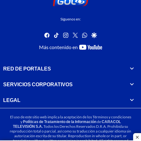
Síguenos en:
facebook
tiktok
instagram
twitter
whatsapp
google
youtube-
Más contenido en
footer
RED DE PORTALES
SERVICIOS CORPORATIVOS
LEGAL
El uso de este sitio web implica la aceptación de los
Términos y condiciones
y
Políticas de Tratamiento de la Información
de
CARACOL
TELEVISIÓN S.A.
Todos los Derechos Reservados D.R.A. Prohibida su
reproducción total o parcial, así como su traducción a cualquier idioma sin
autorización escrita de su titular. Reproduction in whole or in part, or
cl
translation without written permission is prohibited. All rights reserved