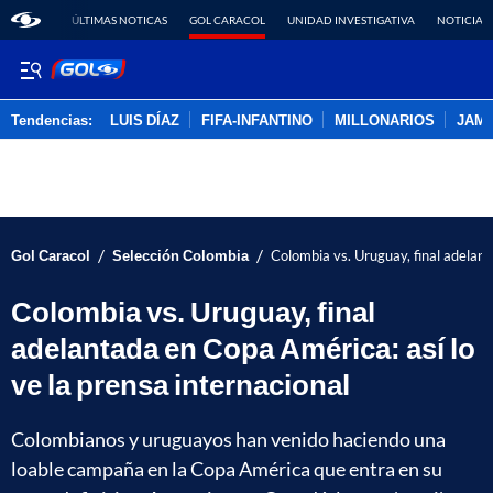
ÚLTIMAS NOTICAS
GOL CARACOL
UNIDAD INVESTIGATIVA
NOTICIAS
Tendencias:
LUIS DÍAZ
FIFA-INFANTINO
MILLONARIOS
JAM
PUBLICIDAD
/
/
Gol Caracol
Selección Colombia
Colombia vs. Uruguay, final adelant
Colombia vs. Uruguay, final
adelantada en Copa América: así lo
ve la prensa internacional
Colombianos y uruguayos han venido haciendo una
loable campaña en la Copa América que entra en su