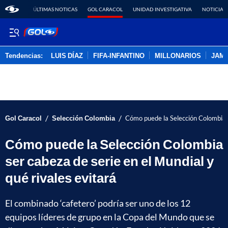
ÚLTIMAS NOTICAS
GOL CARACOL
UNIDAD INVESTIGATIVA
NOTICIAS
Tendencias:
LUIS DÍAZ
FIFA-INFANTINO
MILLONARIOS
JAM
PUBLICIDAD
/
/
Gol Caracol
Selección Colombia
Cómo puede la Selección Colombia s
Cómo puede la Selección Colombia
ser cabeza de serie en el Mundial y
qué rivales evitará
El combinado ‘cafetero’ podría ser uno de los 12
equipos líderes de grupo en la Copa del Mundo que se