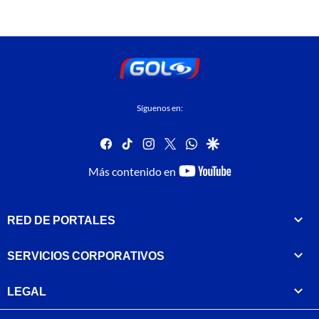
Síguenos en:
facebook
tiktok
instagram
twitter
whatsapp
google
youtube-
Más contenido en
footer
RED DE PORTALES
SERVICIOS CORPORATIVOS
LEGAL