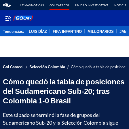
ÚLTIMAS NOTICAS
GOL CARACOL
UNIDAD INVESTIGATIVA
NOTICIAS
Tendencias:
LUIS DÍAZ
FIFA-INFANTINO
MILLONARIOS
JAM
PUBLICIDAD
/
/
Gol Caracol
Selección Colombia
Cómo quedó la tabla de posiciones 
Cómo quedó la tabla de posiciones
del Sudamericano Sub-20; tras
Colombia 1-0 Brasil
Este sábado se terminó la fase de grupos del
Sudamericano Sub-20 y la Selección Colombia sigue