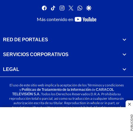
facebook
tiktok
instagram
twitter
whatsapp
google
youtube-
Más contenido en
footer
RED DE PORTALES
SERVICIOS CORPORATIVOS
LEGAL
El uso de este sitio web implica la aceptación de los
Términos y condiciones
y
Políticas de Tratamiento de la Información
de
CARACOL
TELEVISIÓN S.A.
Todos los Derechos Reservados D.R.A. Prohibida su
reproducción total o parcial, así como su traducción a cualquier idioma sin
autorización escrita de su titular. Reproduction in whole or in part, or
cl
translation without written permission is prohibited. All rights reserved
2025.
PUBLICIDA
MIEMBRO DE: