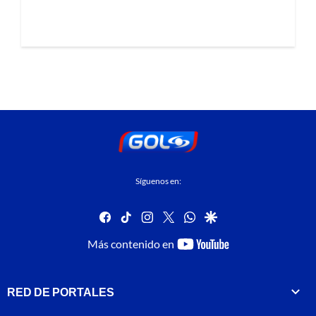
Síguenos en:
facebook
tiktok
instagram
twitter
whatsapp
google
youtube-
Más contenido en
footer
RED DE PORTALES