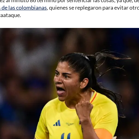
ez al minuto 86 terminó por sentenciar las cosas, ya que, de
s de las colombianas
, quienes se replegaron para evitar otro
raataque.