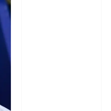
X
Whatsapp