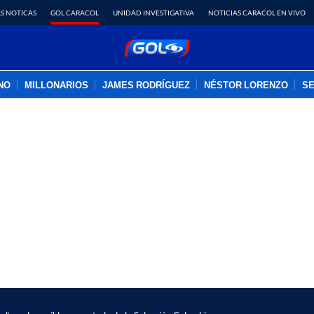
S NOTICAS
GOL CARACOL
UNIDAD INVESTIGATIVA
NOTICIAS CARACOL EN VIVO
INO
MILLONARIOS
JAMES RODRÍGUEZ
NÉSTOR LORENZO
SE
PUBLICIDAD