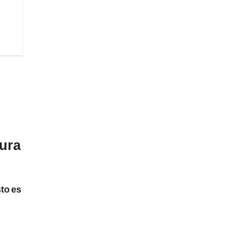
dura
to es