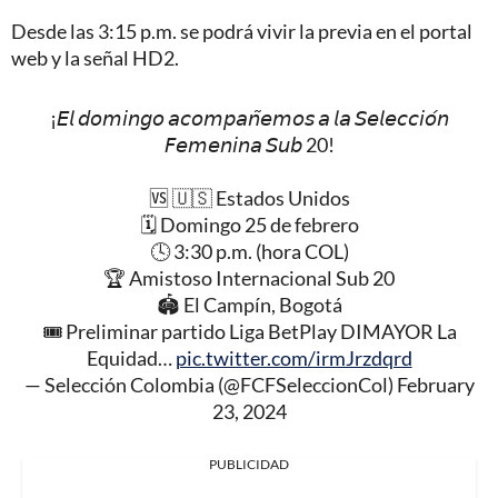
Desde las 3:15 p.m. se podrá vivir la previa en el portal
web y la señal HD2.
¡𝘌𝘭 𝘥𝘰𝘮𝘪𝘯𝘨𝘰 𝘢𝘤𝘰𝘮𝘱𝘢𝘯̃𝘦𝘮𝘰𝘴 𝘢 𝘭𝘢 𝘚𝘦𝘭𝘦𝘤𝘤𝘪𝘰́𝘯
𝘍𝘦𝘮𝘦𝘯𝘪𝘯𝘢 𝘚𝘶𝘣 20!
🆚 🇺🇸 Estados Unidos
🗓 Domingo 25 de febrero
🕓 3:30 p.m. (hora COL)
🏆 Amistoso Internacional Sub 20
🏟 El Campín, Bogotá
🎟 Preliminar partido Liga BetPlay DIMAYOR La
Equidad…
pic.twitter.com/irmJrzdqrd
— Selección Colombia (@FCFSeleccionCol)
February
23, 2024
PUBLICIDAD