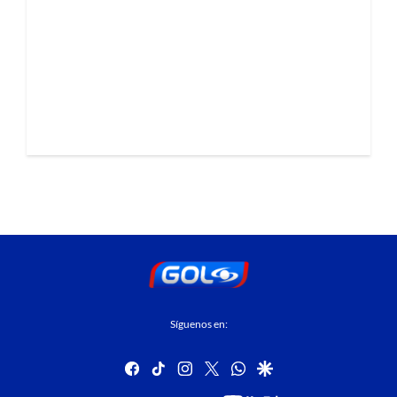
Síguenos en:
facebook
tiktok
instagram
twitter
whatsapp
google