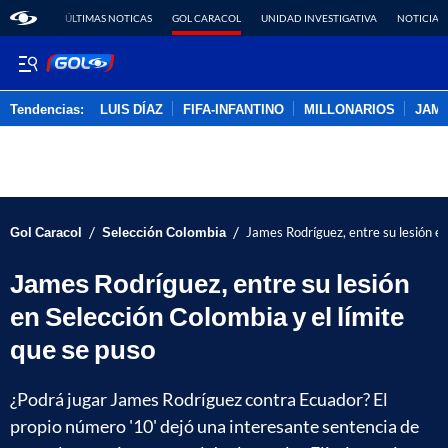
ÚLTIMAS NOTICAS
GOL CARACOL
UNIDAD INVESTIGATIVA
NOTICIAS
Tendencias:
LUIS DÍAZ
FIFA-INFANTINO
MILLONARIOS
JAM
PUBLICIDAD
/
/
Gol Caracol
Selección Colombia
James Rodríguez, entre su lesión en
James Rodríguez, entre su lesión
en Selección Colombia y el límite
que se puso
¿Podrá jugar James Rodríguez contra Ecuador? El
propio número '10' dejó una interesante sentencia de