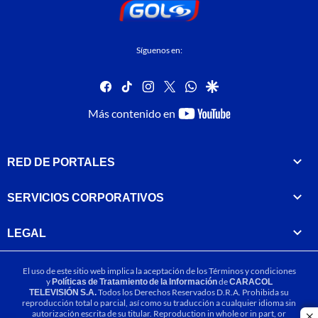
Síguenos en:
facebook
tiktok
instagram
twitter
whatsapp
google
youtube-
Más contenido en
footer
RED DE PORTALES
SERVICIOS CORPORATIVOS
LEGAL
El uso de este sitio web implica la aceptación de los
Términos y condiciones
y
Políticas de Tratamiento de la Información
de
CARACOL
TELEVISIÓN S.A.
Todos los Derechos Reservados D.R.A. Prohibida su
reproducción total o parcial, así como su traducción a cualquier idioma sin
autorización escrita de su titular. Reproduction in whole or in part, or