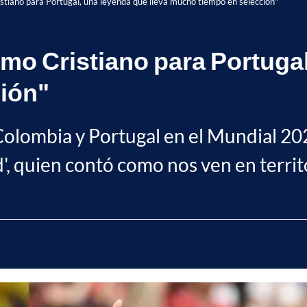
tiano para Portugal, una leyenda que lleva mucho tiempo en selección"
o Cristiano para Portugal
ión"
 Colombia y Portugal en el Mundial 2
', quien contó como nos ven en territo