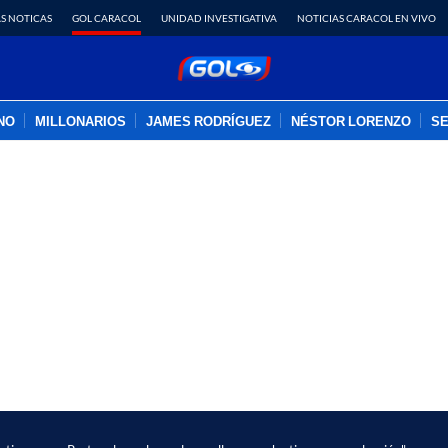
S NOTICAS
GOL CARACOL
UNIDAD INVESTIGATIVA
NOTICIAS CARACOL EN VIVO
INO
MILLONARIOS
JAMES RODRÍGUEZ
NÉSTOR LORENZO
SE
PUBLICIDAD