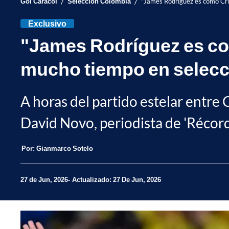
/
/
Gol Caracol
Selección Colombia
"James Rodríguez es como Cris
Exclusivo
"James Rodríguez es com
mucho tiempo en selecc
A horas del partido estelar entre
David Novo, periodista de 'Récord
Por:
Gianmarco Sotelo
27 de Jun, 2026
Actualizado: 27 De Jun, 2026