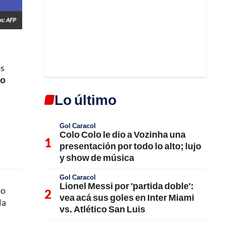
os: AFP
os
no
Lo último
Gol Caracol
Colo Colo le dio a Vozinha una
presentación por todo lo alto; lujo
y show de música
Gol Caracol
Lionel Messi por 'partida doble':
io
vea acá sus goles en Inter Miami
la
vs. Atlético San Luis