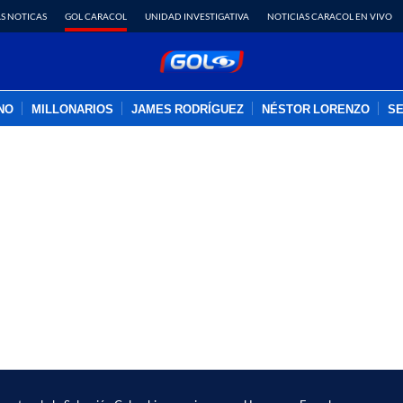
S NOTICAS
GOL CARACOL
UNIDAD INVESTIGATIVA
NOTICIAS CARACOL EN VIVO
INO
MILLONARIOS
JAMES RODRÍGUEZ
NÉSTOR LORENZO
SE
PUBLICIDAD