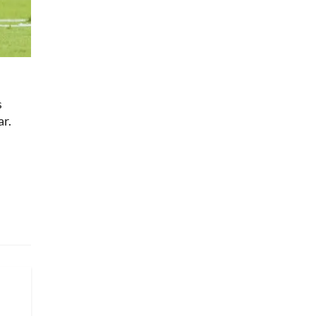
s
ar.