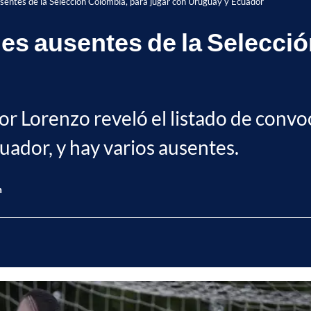
sentes de la Selección Colombia, para jugar con Uruguay y Ecuador
des ausentes de la Selecci
r Lorenzo reveló el listado de convo
cuador, y hay varios ausentes.
n