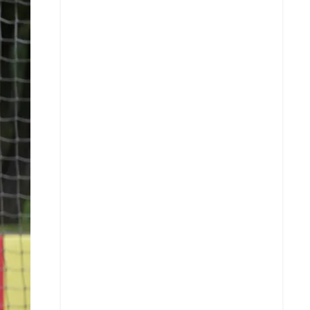
X
Whatsapp