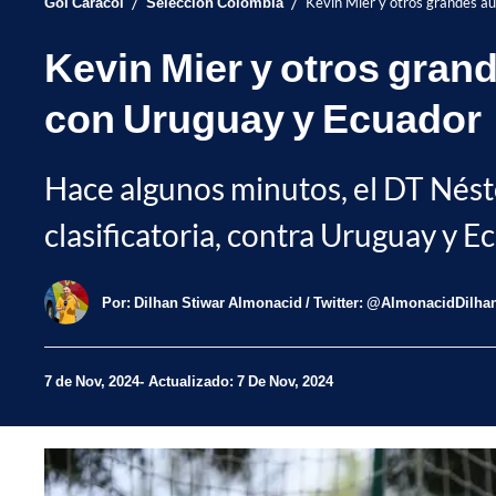
/
/
Gol Caracol
Selección Colombia
Kevin Mier y otros grandes au
Kevin Mier y otros gran
con Uruguay y Ecuador
Hace algunos minutos, el DT Nésto
clasificatoria, contra Uruguay y E
Por:
Dilhan Stiwar Almonacid / Twitter: @AlmonacidDilha
7 de Nov, 2024
Actualizado: 7 De Nov, 2024