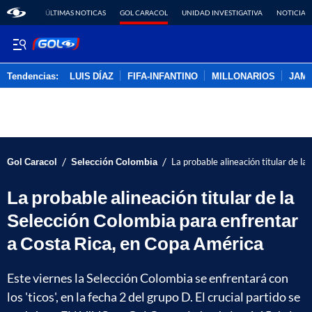
ÚLTIMAS NOTICAS
GOL CARACOL
UNIDAD INVESTIGATIVA
NOTICIAS
Tendencias:
LUIS DÍAZ
FIFA-INFANTINO
MILLONARIOS
JAM
PUBLICIDAD
/
/
Gol Caracol
Selección Colombia
La probable alineación titular de l
La probable alineación titular de la
Selección Colombia para enfrentar
a Costa Rica, en Copa América
Este viernes la Selección Colombia se enfrentará con
los 'ticos', en la fecha 2 del grupo D. El crucial partido se