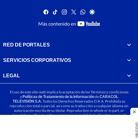
facebook
tiktok
instagram
twitter
whatsapp
google
youtube-
Más contenido en
footer
RED DE PORTALES
SERVICIOS CORPORATIVOS
LEGAL
El uso de este sitio web implica la aceptación de los
Términos y condiciones
y
Políticas de Tratamiento de la Información
de
CARACOL
TELEVISIÓN S.A.
Todos los Derechos Reservados D.R.A. Prohibida su
reproducción total o parcial, así como su traducción a cualquier idioma sin
autorización escrita de su titular. Reproduction in whole or in part, or
cl
translation without written permission is prohibited. All rights reserved
2025.
PUBLICIDA
MIEMBRO DE: