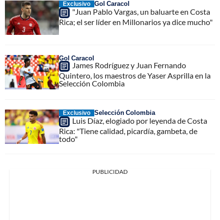
Gol Caracol
Exclusivo
"Juan Pablo Vargas, un baluarte en Costa
Rica; el ser líder en Millonarios ya dice mucho"
Gol Caracol
James Rodríguez y Juan Fernando
Quintero, los maestros de Yaser Asprilla en la
Selección Colombia
Selección Colombia
Exclusivo
Luis Díaz, elogiado por leyenda de Costa
Rica: "Tiene calidad, picardía, gambeta, de
todo"
PUBLICIDAD