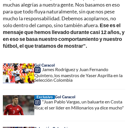
muchas alegrías a nuestra gente. Nos basamos en eso
para que todo fluya naturalmente, sin que nos pese
mucho la responsabilidad. Debemos acoplarnos, no
solo dentro del campo, sino también afuera.
Ese es el
mensaje que hemos llevado durante casi 12 años, y
en eso se basa nuestro comportamiento y nuestro
fútbol, el que tratamos de mostrar".
Gol Caracol
James Rodríguez y Juan Fernando
Quintero, los maestros de Yaser Asprilla en la
Selección Colombia
Gol Caracol
Exclusivo
"Juan Pablo Vargas, un baluarte en Costa
Rica; el ser líder en Millonarios ya dice mucho"