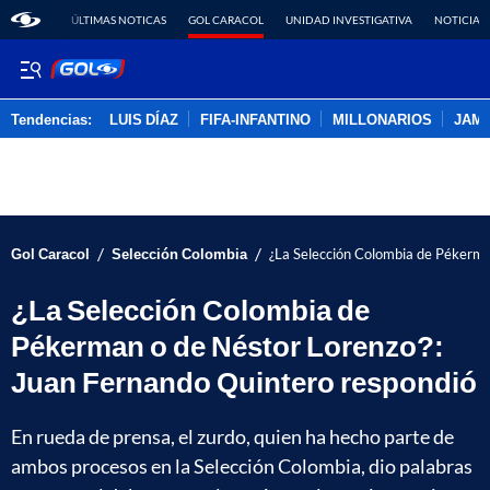
ÚLTIMAS NOTICAS
GOL CARACOL
UNIDAD INVESTIGATIVA
NOTICIAS
Tendencias:
LUIS DÍAZ
FIFA-INFANTINO
MILLONARIOS
JAM
PUBLICIDAD
/
/
Gol Caracol
Selección Colombia
¿La Selección Colombia de Pékerma
¿La Selección Colombia de
Pékerman o de Néstor Lorenzo?:
Juan Fernando Quintero respondió
En rueda de prensa, el zurdo, quien ha hecho parte de
ambos procesos en la Selección Colombia, dio palabras