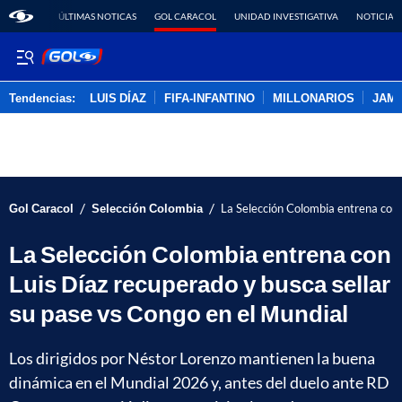
ÚLTIMAS NOTICAS
GOL CARACOL
UNIDAD INVESTIGATIVA
NOTICIAS
Tendencias:
LUIS DÍAZ
FIFA-INFANTINO
MILLONARIOS
JAM
PUBLICIDAD
/
/
Gol Caracol
Selección Colombia
La Selección Colombia entrena con 
La Selección Colombia entrena con
Luis Díaz recuperado y busca sellar
su pase vs Congo en el Mundial
Los dirigidos por Néstor Lorenzo mantienen la buena
dinámica en el Mundial 2026 y, antes del duelo ante RD