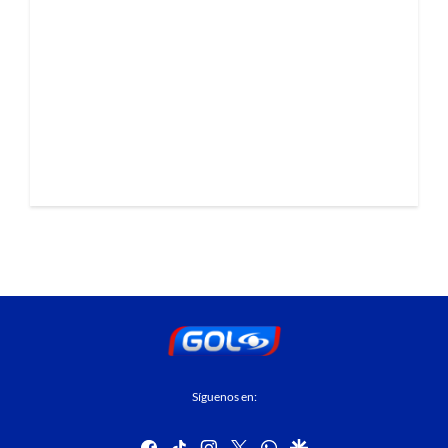
Síguenos en:
facebook
tiktok
instagram
twitter
whatsapp
google