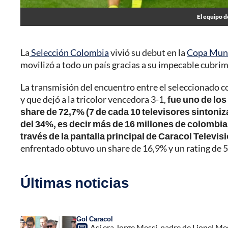
El equipo d
La
Selección Colombia
vivió su debut en la
Copa Mund
movilizó a todo un país gracias a su impecable cubrim
La transmisión del encuentro entre el seleccionado c
y que dejó a la tricolor vencedora 3-1,
fue uno de los
share de 72,7% (7 de cada 10 televisores sintoniz
del 34%, es decir más de 16 millones de colombiano
través de la pantalla principal de Caracol Televi
enfrentado obtuvo un share de 16,9% y un rating de 
Últimas noticias
Gol Caracol
Así era Jorge Messi, padre de Lionel Me