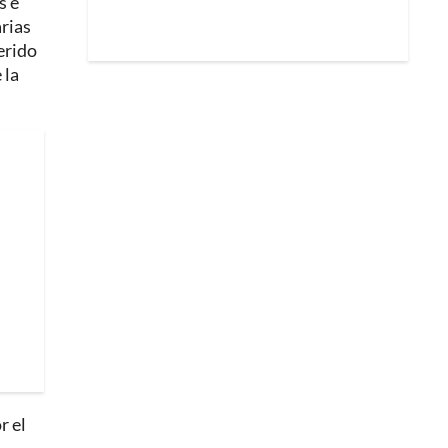
s e
arias
erido
 la
r el