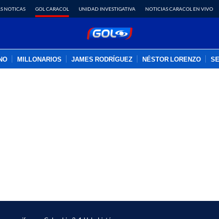
S NOTICAS
GOL CARACOL
UNIDAD INVESTIGATIVA
NOTICIAS CARACOL EN VIVO
INO
MILLONARIOS
JAMES RODRÍGUEZ
NÉSTOR LORENZO
SE
PUBLICIDAD