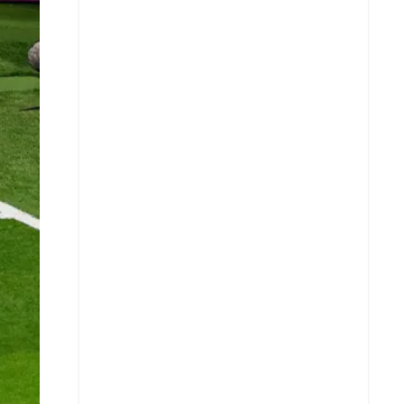
X
Whatsapp