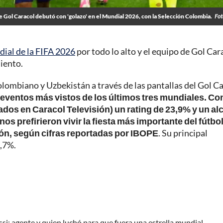
e Gol Caracol debutó con 'golazo' en el Mundial 2026, con la Selección Colombia.
Fot
ial de la FIFA 2026
por todo lo alto y el equipo de Gol Car
iento.
olombiano y Uzbekistán a través de las pantallas del Gol C
 eventos más vistos de los últimos tres mundiales. Co
ados en Caracol Televisión) un rating de 23,9% y un a
s prefirieron vivir la fiesta más importante del fútbol
sión, según cifras reportadas por IBOPE
. Su principal
5,7%.
ssi; agente y quien luchó para que fuera una estrella mundial