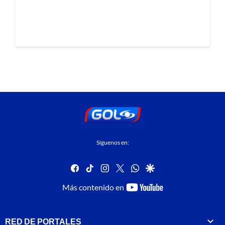
Síguenos en:
facebook
tiktok
instagram
twitter
whatsapp
google
youtube-
Más contenido en
footer
RED DE PORTALES