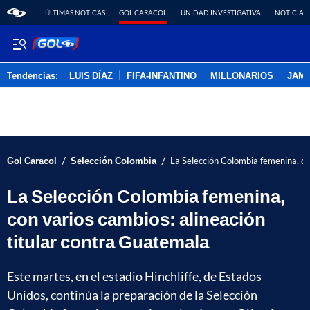
ÚLTIMAS NOTICAS
GOL CARACOL
UNIDAD INVESTIGATIVA
NOTICIAS
Tendencias:
LUIS DÍAZ
FIFA-INFANTINO
MILLONARIOS
JAM
PUBLICIDAD
/
/
Gol Caracol
Selección Colombia
La Selección Colombia femenina, co
La Selección Colombia femenina,
con varios cambios: alineación
titular contra Guatemala
Este martes, en el estadio Hinchliffe, de Estados
Unidos, continúa la preparación de la Selección