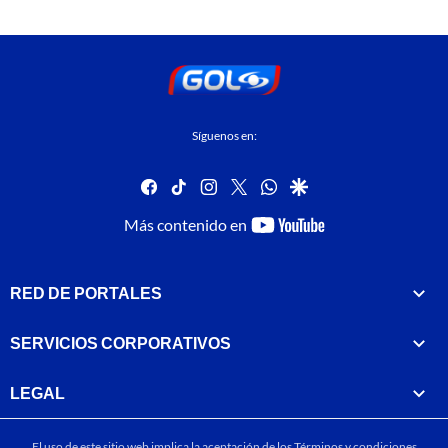
Síguenos en:
facebook
tiktok
instagram
twitter
whatsapp
google
youtube-
Más contenido en
footer
RED DE PORTALES
SERVICIOS CORPORATIVOS
LEGAL
El uso de este sitio web implica la aceptación de los
Términos y condiciones