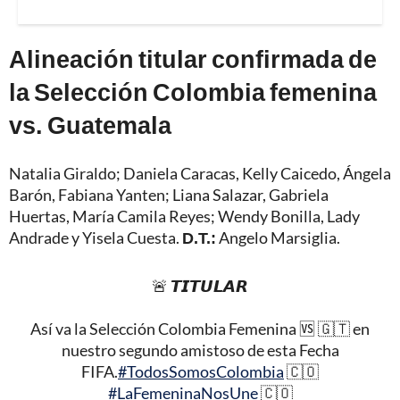
Alineación titular confirmada de
la Selección Colombia femenina
vs. Guatemala
Natalia Giraldo; Daniela Caracas, Kelly Caicedo, Ángela
Barón, Fabiana Yanten; Liana Salazar, Gabriela
Huertas, María Camila Reyes; Wendy Bonilla, Lady
Andrade y Yisela Cuesta.
D.T.:
Angelo Marsiglia.
🚨 𝙏𝙄𝙏𝙐𝙇𝘼𝙍
Así va la Selección Colombia Femenina 🆚 🇬🇹 en
nuestro segundo amistoso de esta Fecha
FIFA.
#TodosSomosColombia
🇨🇴
#LaFemeninaNosUne
🇨🇴