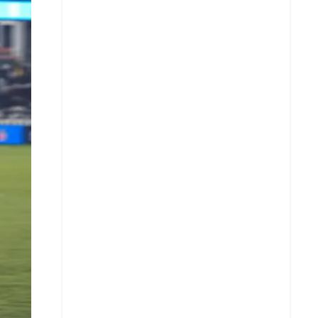
X
Whatsapp