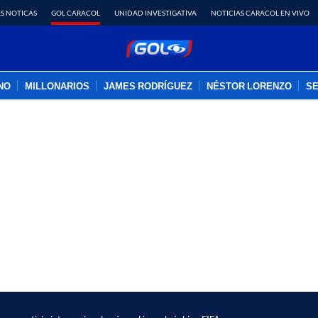
S NOTICAS
GOL CARACOL
UNIDAD INVESTIGATIVA
NOTICIAS CARACOL EN VIVO
INO
MILLONARIOS
JAMES RODRÍGUEZ
NÉSTOR LORENZO
SE
PUBLICIDAD