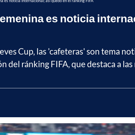
 es noticia internacional; así quedó en el ránking FIFA
menina es noticia internac
ieves Cup, las 'cafeteras' son tema not
ión del ránking FIFA, que destaca a las