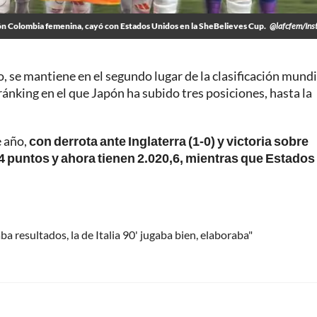
ón Colombia femenina, cayó con Estados Unidos en la SheBelieves Cup.
@lafcfem/Ins
se mantiene en el segundo lugar de la clasificación mundi
ránking en el que Japón ha subido tres posiciones, hasta la
e año,
con derrota ante Inglaterra (1-0) y victoria sobre
,4 puntos y ahora tienen 2.020,6, mientras que Estados
 resultados, la de Italia 90' jugaba bien, elaboraba"