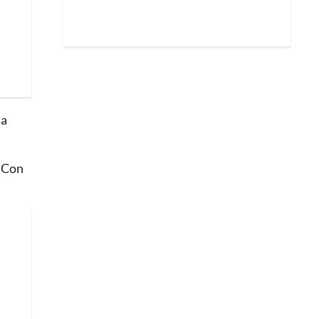
la
. Con