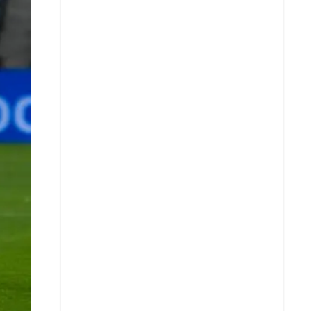
X
Whatsapp