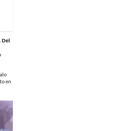
.
Del
o
alo
to en