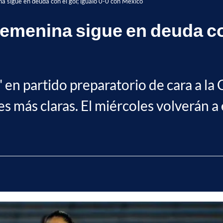
a sigue en deuda con el gol; igualó 0-0 con México
emenina sigue en deuda con
as' en partido preparatorio de cara a 
s más claras. El miércoles volverán a