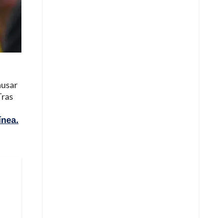
ausar
ras
ínea.