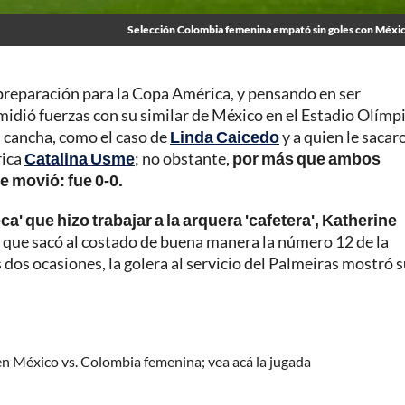
Selección Colombia femenina empató sin goles con Méxi
preparación para la Copa América, y pensando en ser
 midió fuerzas con su similar de México en el Estadio Olímp
en cancha, como el caso de
Linda Caicedo
y a quien le sacar
rica
Catalina Usme
; no obstante,
por más que ambos
 movió: fue 0-0.
ca' que hizo trabajar a la arquera 'cafetera', Katherine
 que sacó al costado de buena manera la número 12 de la
as dos ocasiones, la golera al servicio del Palmeiras mostró 
en México vs. Colombia femenina; vea acá la jugada