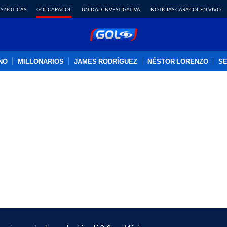
S NOTICAS
GOL CARACOL
UNIDAD INVESTIGATIVA
NOTICIAS CARACOL EN VIVO
INO
MILLONARIOS
JAMES RODRÍGUEZ
NÉSTOR LORENZO
SE
PUBLICIDAD