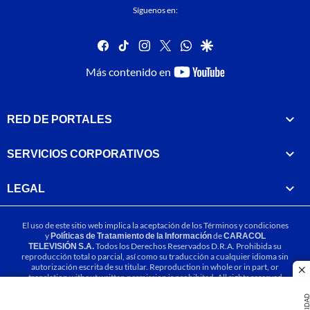
Síguenos en:
facebook
tiktok
instagram
twitter
whatsapp
google
youtube-
Más contenido en
footer
RED DE PORTALES
SERVICIOS CORPORATIVOS
LEGAL
El uso de este sitio web implica la aceptación de los
Términos y condiciones
y
Políticas de Tratamiento de la Información
de
CARACOL
TELEVISIÓN S.A.
Todos los Derechos Reservados D.R.A. Prohibida su
reproducción total o parcial, así como su traducción a cualquier idioma sin
autorización escrita de su titular. Reproduction in whole or in part, or
cl
translation without written permission is prohibited. All rights reserved
2025.