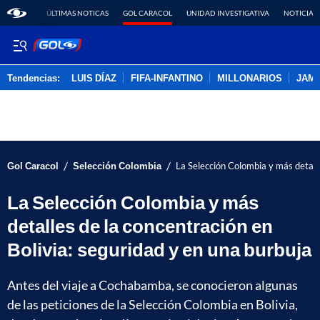
ÚLTIMAS NOTICAS
GOL CARACOL
UNIDAD INVESTIGATIVA
NOTICIAS
Tendencias:
LUIS DÍAZ
FIFA-INFANTINO
MILLONARIOS
JAM
PUBLICIDAD
/
/
Gol Caracol
Selección Colombia
La Selección Colombia y más detalle
La Selección Colombia y más
detalles de la concentración en
Bolivia: seguridad y en una burbuja
Antes del viaje a Cochabamba, se conocieron algunas
de las peticiones de la Selección Colombia en Bolivia,