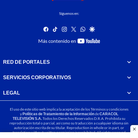
Síguenos en:
facebook
tiktok
instagram
twitter
whatsapp
google
youtube-
Más contenido en
footer
RED DE PORTALES
SERVICIOS CORPORATIVOS
LEGAL
El uso de este sitio web implica la aceptación de los
Términos y condiciones
y
Políticas de Tratamiento de la Información
de
CARACOL
TELEVISIÓN S.A.
Todos los Derechos Reservados D.R.A. Prohibida su
reproducción total o parcial, así como su traducción a cualquier idioma sin
autorización escrita de su titular. Reproduction in whole or in part, or
cl
translation without written permission is prohibited. All rights reserved
2025.