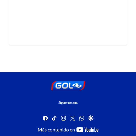
Síguenos en:
facebook
tiktok
instagram
twitter
whatsapp
google
youtube-
Más contenido en
footer