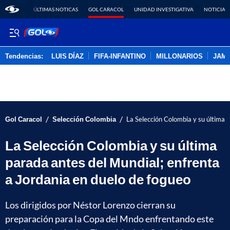
ÚLTIMAS NOTICAS
GOL CARACOL
UNIDAD INVESTIGATIVA
NOTICIAS
Tendencias:
LUIS DÍAZ
FIFA-INFANTINO
MILLONARIOS
JAM
PUBLICIDAD
/
/
Gol Caracol
Selección Colombia
La Selección Colombia y su última 
La Selección Colombia y su última
parada antes del Mundial; enfrenta
a Jordania en duelo de fogueo
Los dirigidos por Néstor Lorenzo cierran su
preparación para la Copa del Mndo enfrentando este