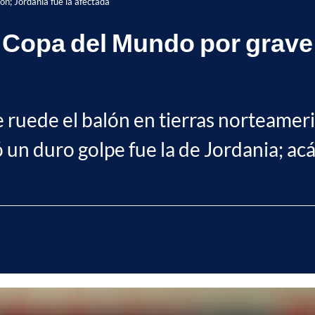
ón; Jordania fue la afectada
a Copa del Mundo por grave 
 ruede el balón en tierras norteameric
 un duro golpe fue la de Jordania; acá 