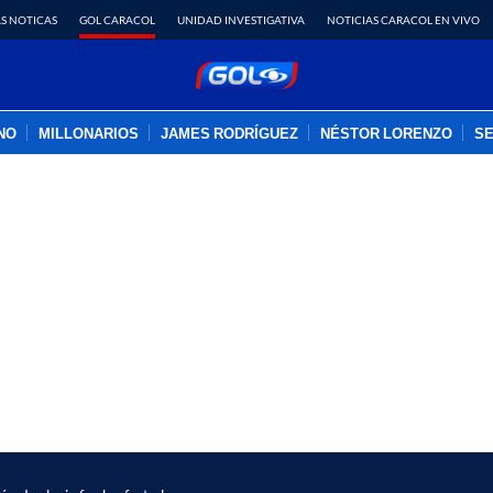
S NOTICAS
GOL CARACOL
UNIDAD INVESTIGATIVA
NOTICIAS CARACOL EN VIVO
INO
MILLONARIOS
JAMES RODRÍGUEZ
NÉSTOR LORENZO
SE
PUBLICIDAD