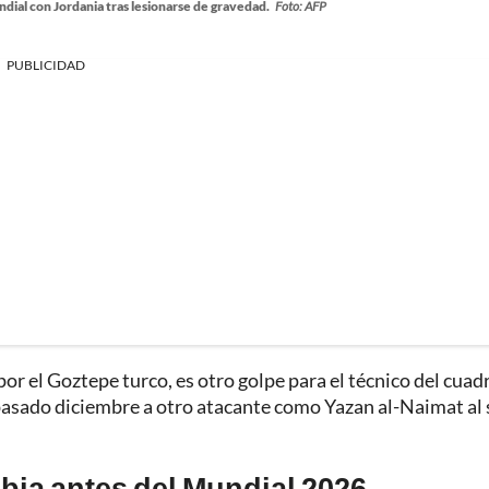
dial con Jordania tras lesionarse de gravedad.
Foto: AFP
PUBLICIDAD
por el Goztepe turco, es otro golpe para el técnico del cuad
 pasado diciembre a otro atacante como Yazan al-Naimat al 
bia antes del Mundial 2026