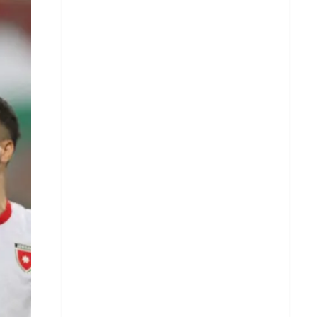
X
Whatsapp