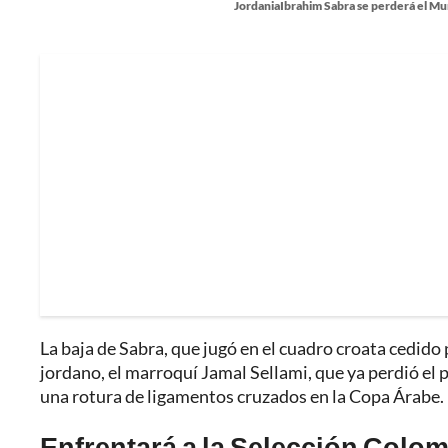
JordaniaIbrahim Sabra se perderá el Mun
La baja de Sabra, que jugó en el cuadro croata cedido 
jordano, el marroquí Jamal Sellami, que ya perdió el
una rotura de ligamentos cruzados en la Copa Árabe.
Enfrentará a la Selección Colom