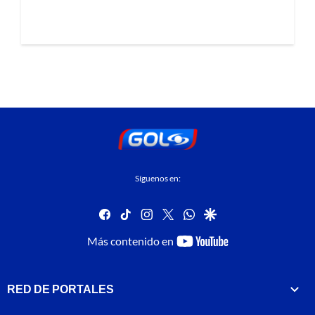
Síguenos en:
facebook
tiktok
instagram
twitter
whatsapp
google
youtube-
Más contenido en
footer
RED DE PORTALES