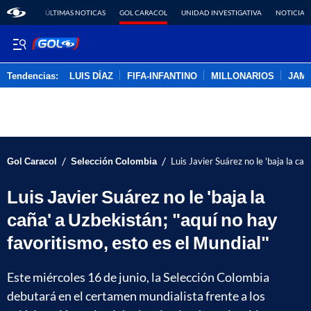
ÚLTIMAS NOTICAS
GOL CARACOL
UNIDAD INVESTIGATIVA
NOTICIAS
Tendencias:
LUIS DÍAZ
FIFA-INFANTINO
MILLONARIOS
JAM
PUBLICIDAD
/
/
Gol Caracol
Selección Colombia
Luis Javier Suárez no le 'baja la ca
Luis Javier Suárez no le 'baja la
caña' a Uzbekistán; "aquí no hay
favoritismo, esto es el Mundial"
Este miércoles 16 de junio, la Selección Colombia
debutará en el certamen mundialista frente a los