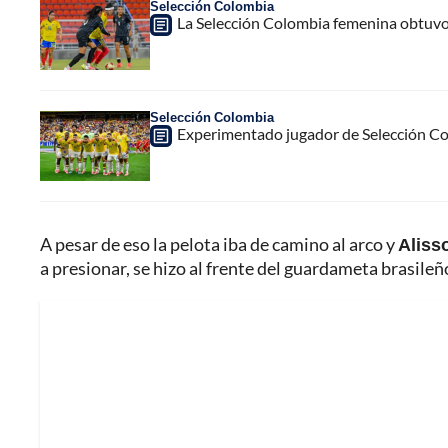
Selección Colombia
La Selección Colombia femenina obtuvo
Selección Colombia
Experimentado jugador de Selección Col
A pesar de eso la pelota iba de camino al arco y
Aliss
a presionar, se hizo al frente del guardameta brasileño