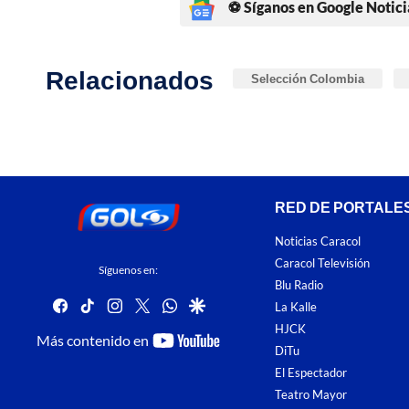
⚽ Síganos en Google Notici
Relacionados
Selección Colombia
RED DE PORTALE
Noticias Caracol
Caracol Televisión
Síguenos en:
Blu Radio
facebook
tiktok
instagram
twitter
whatsapp
google
La Kalle
HJCK
youtube-
Más contenido en
DiTu
footer
El Espectador
Teatro Mayor