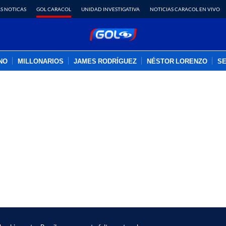
S NOTICAS
GOL CARACOL
UNIDAD INVESTIGATIVA
NOTICIAS CARACOL EN VIVO
INO
MILLONARIOS
JAMES RODRÍGUEZ
NÉSTOR LORENZO
SE
PUBLICIDAD