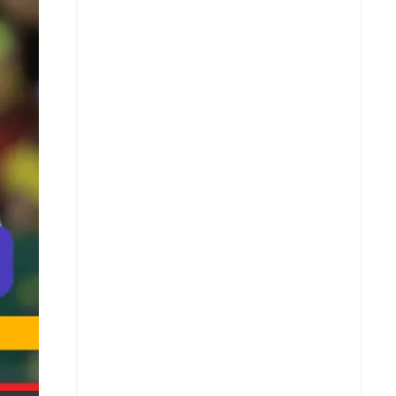
X
Whatsapp