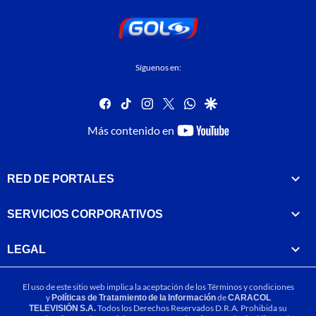
Síguenos en:
facebook
tiktok
instagram
twitter
whatsapp
google
youtube-
Más contenido en
footer
RED DE PORTALES
SERVICIOS CORPORATIVOS
LEGAL
El uso de este sitio web implica la aceptación de los
Términos y condiciones
y
Políticas de Tratamiento de la Información
de
CARACOL
TELEVISIÓN S.A.
Todos los Derechos Reservados D.R.A. Prohibida su