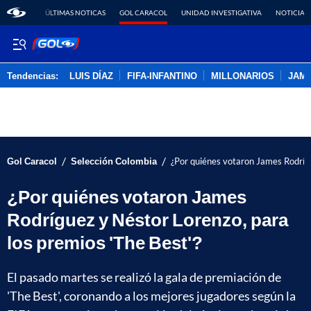
ÚLTIMAS NOTICAS
GOL CARACOL
UNIDAD INVESTIGATIVA
NOTICIAS
Tendencias:
LUIS DÍAZ
FIFA-INFANTINO
MILLONARIOS
JAM
PUBLICIDAD
/
/
Gol Caracol
Selección Colombia
¿Por quiénes votaron James Rodrígu
¿Por quiénes votaron James
Rodríguez y Néstor Lorenzo, para
los premios 'The Best'?
El pasado martes se realizó la gala de premiación de
'The Best', coronando a los mejores jugadores según la