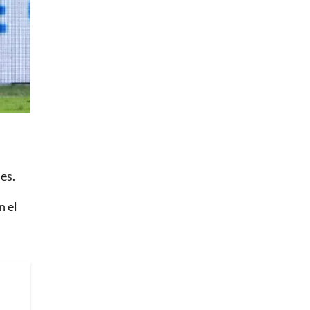
es.
n el