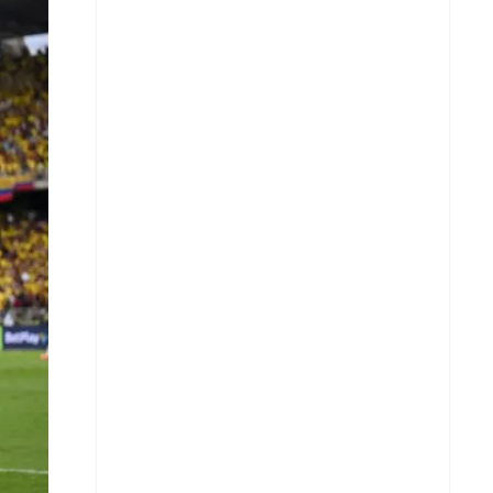
X
Whatsapp