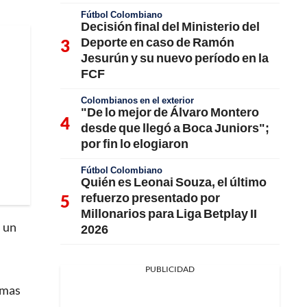
Fútbol Colombiano
Decisión final del Ministerio del
Deporte en caso de Ramón
Jesurún y su nuevo período en la
FCF
Colombianos en el exterior
"De lo mejor de Álvaro Montero
desde que llegó a Boca Juniors";
por fin lo elogiaron
Fútbol Colombiano
Quién es Leonai Souza, el último
refuerzo presentado por
Millonarios para Liga Betplay II
n un
2026
PUBLICIDAD
emas