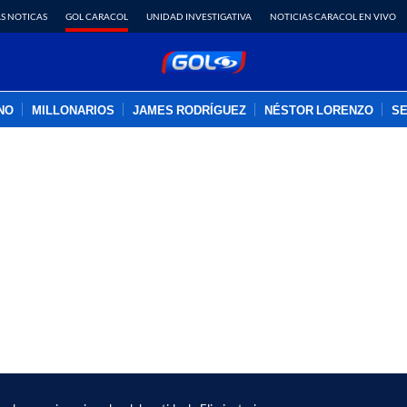
S NOTICAS
GOL CARACOL
UNIDAD INVESTIGATIVA
NOTICIAS CARACOL EN VIVO
INO
MILLONARIOS
JAMES RODRÍGUEZ
NÉSTOR LORENZO
SE
PUBLICIDAD