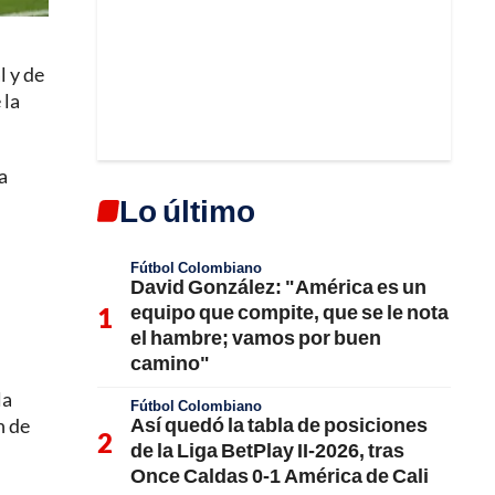
l y de
 la
a
Lo último
Fútbol Colombiano
David González: "América es un
equipo que compite, que se le nota
el hambre; vamos por buen
camino"
la
Fútbol Colombiano
Así quedó la tabla de posiciones
n de
de la Liga BetPlay II-2026, tras
Once Caldas 0-1 América de Cali