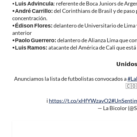
⦁
Luis Advincula
: referente de Boca Juniors de Argen
⦁ André Carrillo:
del Corinthians de Brasil y de paso p
concentración.
⦁ Édison Flores:
delantero de Universitario de Lima 
anterior
⦁ Paolo Guerrero:
delantero de Alianza Lima que con
⦁ Luis Ramos:
atacante del América de Cali que está
𝗨𝗻𝗶𝗱𝗼𝘀
Anunciamos la lista de futbolistas convocados a
#La
🇨🇴
ℹ️
https://t.co/xHfYWzavO2
#UnSenti
— La Bicolor (@