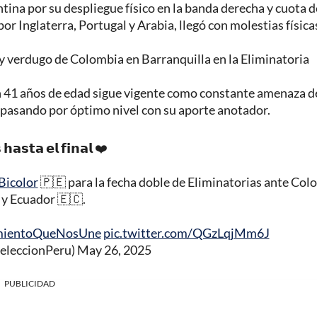
tina por su despliegue físico en la banda derecha y cuota d
or Inglaterra, Portugal y Arabia, llegó con molestias físicas
y verdugo de Colombia en Barranquilla en la Eliminatoria
 41 años de edad sigue vigente como constante amenaza de
 pasando por óptimo nivel con su aporte anotador.
 𝗵𝗮𝘀𝘁𝗮 𝗲𝗹 𝗳𝗶𝗻𝗮𝗹 ❤️
Bicolor
🇵🇪 para la fecha doble de Eliminatorias ante Col
 y Ecuador 🇪🇨.
mientoQueNosUne
pic.twitter.com/QGzLqjMm6J
SeleccionPeru)
May 26, 2025
PUBLICIDAD