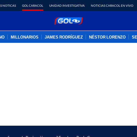
S NOTICAS
GOL CARACOL
UNIDAD INVESTIGATIVA
NOTICIAS CARACOL EN VIVO
INO
MILLONARIOS
JAMES RODRÍGUEZ
NÉSTOR LORENZO
SE
PUBLICIDAD