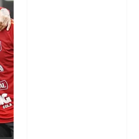
X
Whatsapp