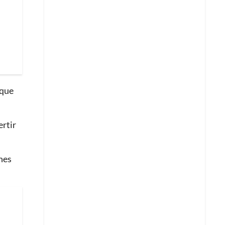
 que
ertir
nes