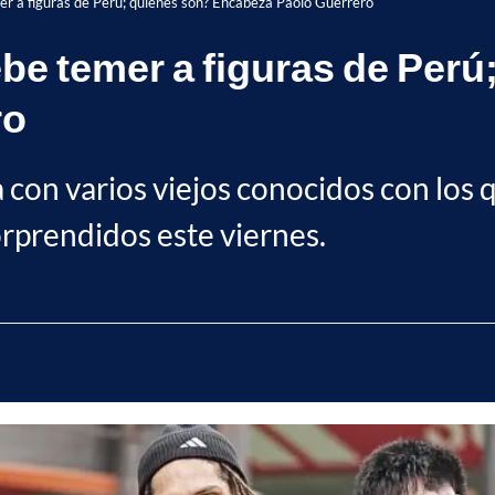
r a figuras de Perú; quiénes son? Encabeza Paolo Guerrero
e temer a figuras de Perú
ro
la con varios viejos conocidos con los
orprendidos este viernes.