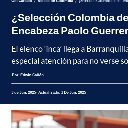
/
/
Gol Caracol
Selección Colombia
¿Selección Colombia debe teme
¿Selección Colombia deb
Encabeza Paolo Guerre
El elenco ‘inca’ llega a Barranquil
especial atención para no verse s
Por:
Edwin Cañón
3 de Jun, 2025
Actualizado: 3 De Jun, 2025