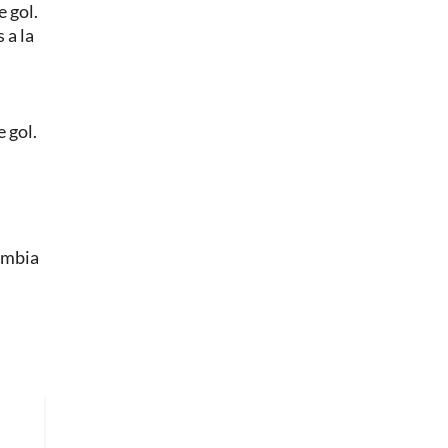
e gol.
 a la
 gol.
ombia