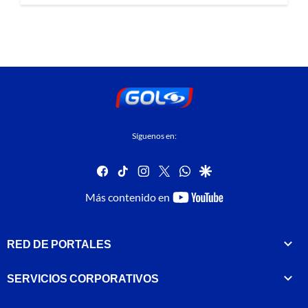
Síguenos en:
facebook
tiktok
instagram
twitter
whatsapp
google
youtube-
Más contenido en
footer
RED DE PORTALES
SERVICIOS CORPORATIVOS