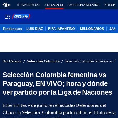
ÚLTIMAS NOTICAS
GOL CARACOL
UNIDAD INVESTIGATIVA
NOTICIAS
Tendencias:
LUIS DÍAZ
FIFA-INFANTINO
MILLONARIOS
JAM
PUBLICIDAD
/
/
Gol Caracol
Selección Colombia
Selección Colombia femenina vs Par
Selección Colombia femenina vs
Paraguay, EN VIVO; hora y dónde
ver partido por la Liga de Naciones
Este martes 9 de junio, en el estadio Defensores del
Chaco, la Selección Colombia podrá difinir el título de la