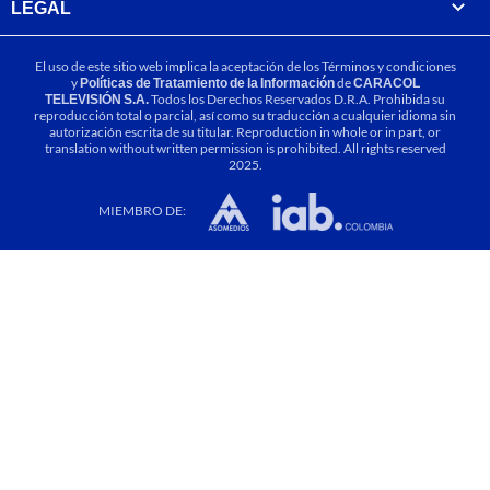
LEGAL
El uso de este sitio web implica la aceptación de los
Términos y condiciones
y
Políticas de Tratamiento de la Información
de
CARACOL
TELEVISIÓN S.A.
Todos los Derechos Reservados D.R.A. Prohibida su
reproducción total o parcial, así como su traducción a cualquier idioma sin
autorización escrita de su titular. Reproduction in whole or in part, or
translation without written permission is prohibited. All rights reserved
2025.
MIEMBRO DE: