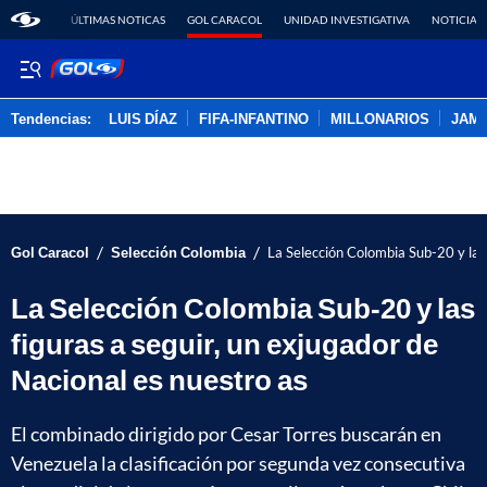
ÚLTIMAS NOTICAS
GOL CARACOL
UNIDAD INVESTIGATIVA
NOTICIAS
Tendencias:
LUIS DÍAZ
FIFA-INFANTINO
MILLONARIOS
JAM
PUBLICIDAD
/
/
Gol Caracol
Selección Colombia
La Selección Colombia Sub-20 y las 
La Selección Colombia Sub-20 y las
figuras a seguir, un exjugador de
Nacional es nuestro as
El combinado dirigido por Cesar Torres buscarán en
Venezuela la clasificación por segunda vez consecutiva