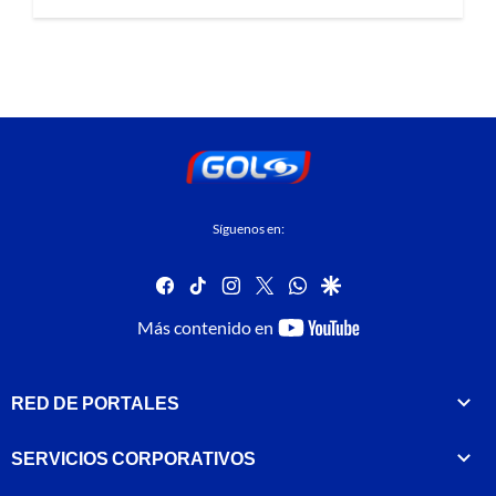
Síguenos en:
facebook
tiktok
instagram
twitter
whatsapp
google
youtube-
Más contenido en
footer
RED DE PORTALES
SERVICIOS CORPORATIVOS