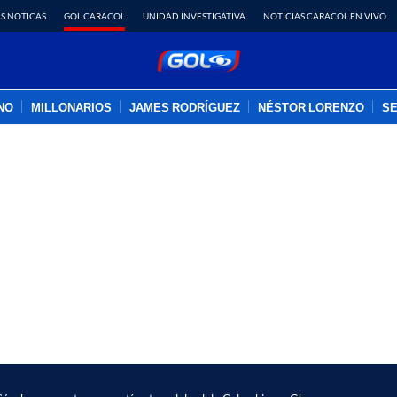
S NOTICAS
GOL CARACOL
UNIDAD INVESTIGATIVA
NOTICIAS CARACOL EN VIVO
INO
MILLONARIOS
JAMES RODRÍGUEZ
NÉSTOR LORENZO
SE
PUBLICIDAD