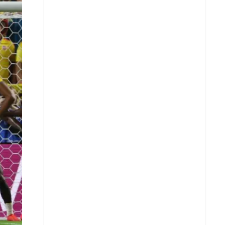
X
Whatsapp