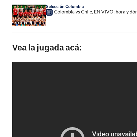
Selección Colombia
Colombia vs Chile, EN VIVO; hora y dó
Vea la jugada acá: