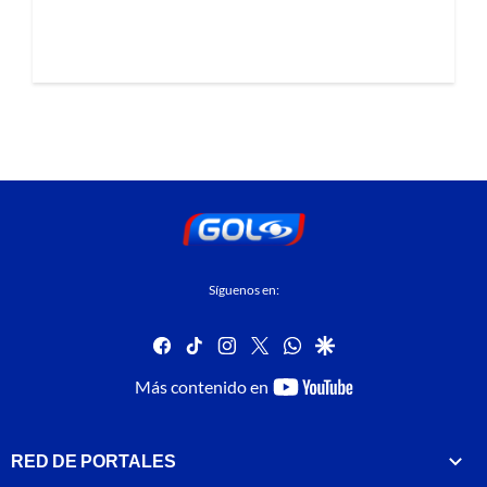
Síguenos en:
facebook
tiktok
instagram
twitter
whatsapp
google
youtube-
Más contenido en
footer
RED DE PORTALES