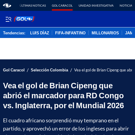
ÚLTIMAS NOTICAS
GOL CARACOL
UNIDAD INVESTIGATIVA
NOTICIAS
Tendencias:
LUIS DÍAZ
FIFA-INFANTINO
MILLONARIOS
JAM
PUBLICIDAD
/
/
Gol Caracol
Selección Colombia
Vea el gol de Brian Cipeng que abr
Vea el gol de Brian Cipeng que
abrió el marcador para RD Congo
vs. Inglaterra, por el Mundial 2026
El cuadro africano sorprendió muy temprano en el
partido, y aprovechó un error de los ingleses para abrir