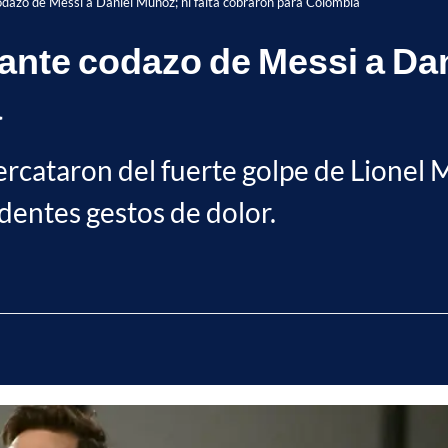
odazo de Messi a Daniel Muñoz; ni falta cobraron para Colombia
ante codazo de Messi a Dani
a
 percataron del fuerte golpe de Lionel
dentes gestos de dolor.