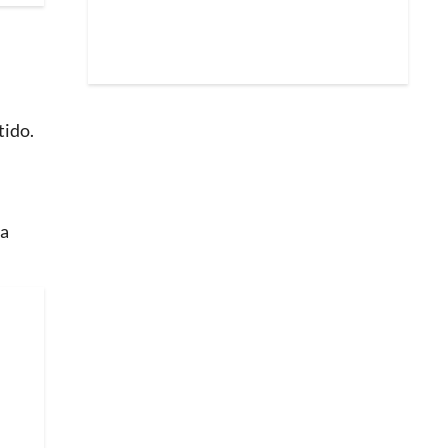
tido.
la