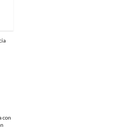
cia
a con
on