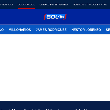
S NOTICAS
GOL CARACOL
UNIDAD INVESTIGATIVA
NOTICIAS CARACOL EN VIVO
INO
MILLONARIOS
JAMES RODRÍGUEZ
NÉSTOR LORENZO
SE
PUBLICIDAD