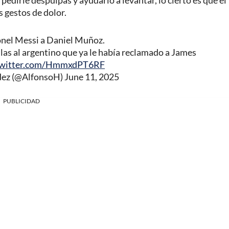
 pedirle despulpas y ayudarlo a levantar, lo cierto es que el
 gestos de dolor.
onel Messi a Daniel Muñoz.
las al argentino que ya le había reclamado a James
.twitter.com/HmmxdPT6RF
dez (@AlfonsoH)
June 11, 2025
PUBLICIDAD