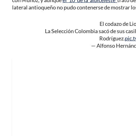
con Muñoz, y aunque
el '10' de la 'albiceleste'
trató de
lateral antioqueño no pudo contenerse de mostrar los
El codazo de Li
La Selección Colombia sacó de sus casil
Rodríguez.
pic
— Alfonso Hernán