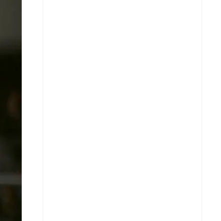
X
Whatsapp