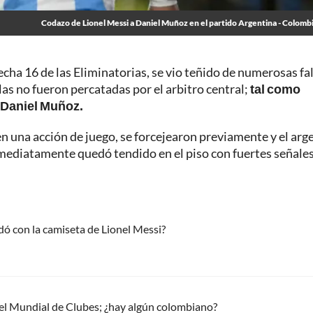
Codazo de Lionel Messi a Daniel Muñoz en el partido Argentina - Colomb
fecha 16 de las Eliminatorias, se vio teñido de numerosas fal
as no fueron percatadas por el arbitro central;
tal como
a Daniel Muñoz.
n una acción de juego, se forcejearon previamente y el arg
nmediatamente quedó tendido en el piso con fuertes señale
dó con la camiseta de Lionel Messi?
el Mundial de Clubes; ¿hay algún colombiano?