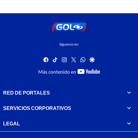
Síguenos en:
facebook
tiktok
instagram
twitter
whatsapp
google
youtube-
Más contenido en
footer
RED DE PORTALES
SERVICIOS CORPORATIVOS
LEGAL