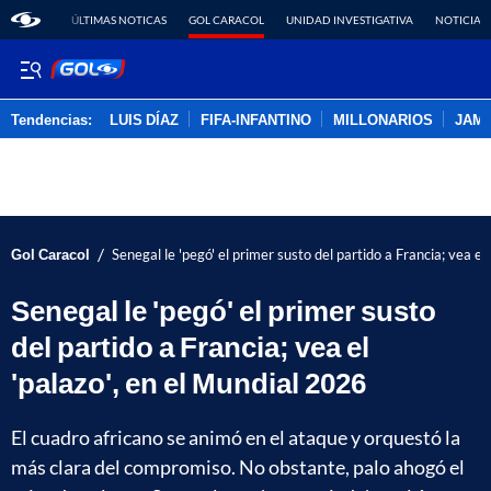
ÚLTIMAS NOTICAS
GOL CARACOL
UNIDAD INVESTIGATIVA
NOTICIAS
Tendencias:
LUIS DÍAZ
FIFA-INFANTINO
MILLONARIOS
JAM
PUBLICIDAD
/
Gol Caracol
Senegal le 'pegó' el primer susto del partido a Francia; vea el
Senegal le 'pegó' el primer susto
del partido a Francia; vea el
'palazo', en el Mundial 2026
El cuadro africano se animó en el ataque y orquestó la
más clara del compromiso. No obstante, palo ahogó el