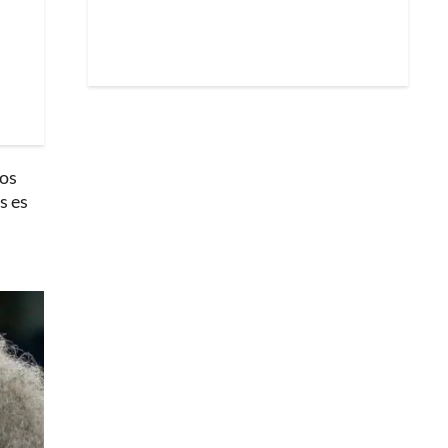
los
s es