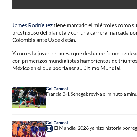
James Rodríguez
tiene marcado el miércoles como su
prestigioso del planeta y con una carrera marcada por
Colombia ante Uzbekistán.
Ya no es la joven promesa que deslumbró como golead
con primerizos mundialistas hambrientos de triunfos.
México en el que podría ser su último Mundial.
Gol Caracol
Francia 3-1 Senegal; reviva el minuto a min
Gol Caracol
El Mundial 2026 ya hizo historia por re