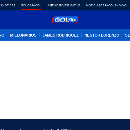
S NOTICAS
GOL CARACOL
UNIDAD INVESTIGATIVA
NOTICIAS CARACOL EN VIVO
INO
MILLONARIOS
JAMES RODRÍGUEZ
NÉSTOR LORENZO
SE
PUBLICIDAD