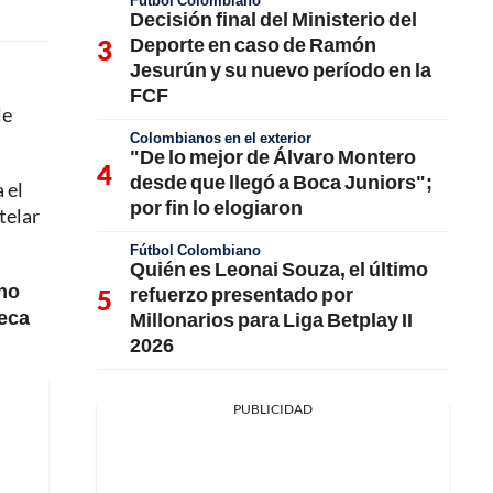
Fútbol Colombiano
Decisión final del Ministerio del
Deporte en caso de Ramón
Jesurún y su nuevo período en la
FCF
le
Colombianos en el exterior
"De lo mejor de Álvaro Montero
desde que llegó a Boca Juniors";
 el
por fin lo elogiaron
telar
Fútbol Colombiano
Quién es Leonai Souza, el último
ano
refuerzo presentado por
teca
Millonarios para Liga Betplay II
2026
PUBLICIDAD