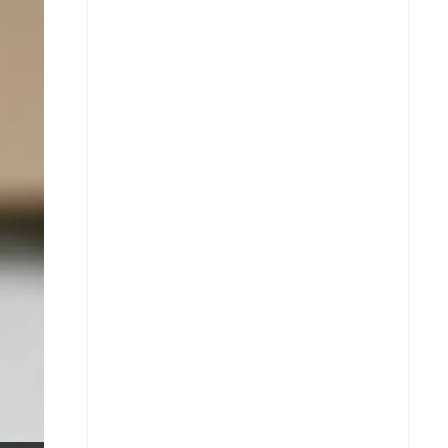
X
Whatsapp