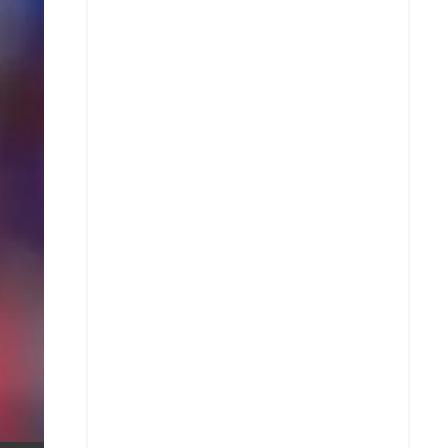
X
Whatsapp