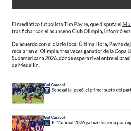
El mediático futbolista Tim Payne, que disputa el
Mun
tras fichar con el asunceno Club Olimpia, informó es
De acuerdo con el diario local Última Hora, Payne dej
recalar en el Olimpia, tres veces ganador de la Copa Li
Sudamericana 2026, donde espera rival entre el bra
de Medellín.
Gol Caracol
Senegal le 'pegó' el primer susto del par
Gol Caracol
El Mundial 2026 ya hizo historia por re