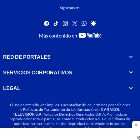
Síguenos en:
facebook
tiktok
instagram
twitter
whatsapp
google
youtube-
Más contenido en
footer
RED DE PORTALES
SERVICIOS CORPORATIVOS
LEGAL
El uso de este sitio web implica la aceptación de los
Términos y condiciones
y
Políticas de Tratamiento de la Información
de
CARACOL
TELEVISIÓN S.A.
Todos los Derechos Reservados D.R.A. Prohibida su
reproducción total o parcial, así como su traducción a cualquier idioma sin
autorización escrita de su titular. Reproduction in whole or in part, or
cl
translation without written permission is prohibited. All rights reserved
2025.