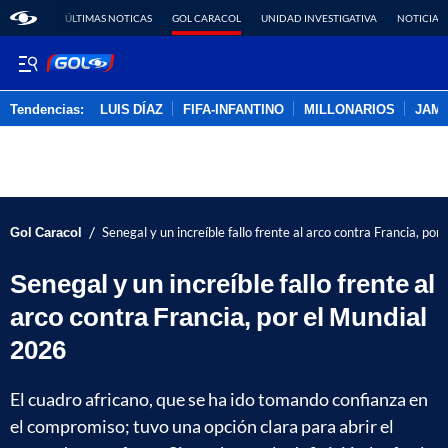
ÚLTIMAS NOTICAS
GOL CARACOL
UNIDAD INVESTIGATIVA
NOTICIAS
Tendencias:
LUIS DÍAZ
FIFA-INFANTINO
MILLONARIOS
JAM
PUBLICIDAD
/
Gol Caracol
Senegal y un increíble fallo frente al arco contra Francia, po
Senegal y un increíble fallo frente al
arco contra Francia, por el Mundial
2026
El cuadro africano, que se ha ido tomando confianza en
el compromiso; tuvo una opción clara para abrir el