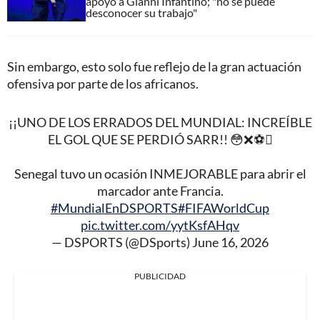
apoyo a Gianni Infantino; "no se puede
desconocer su trabajo"
Sin embargo, esto solo fue reflejo de la gran actuación
ofensiva por parte de los africanos.
¡¡UNO DE LOS ERRADOS DEL MUNDIAL: INCREÍBLE
EL GOL QUE SE PERDIÓ SARR!! 😳❌⚽
Senegal tuvo un ocasión INMEJORABLE para abrir el
marcador ante Francia.
#MundialEnDSPORTS
#FIFAWorldCup
pic.twitter.com/yytKsfAHqv
— DSPORTS (@DSports)
June 16, 2026
PUBLICIDAD