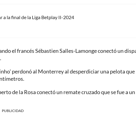
 a la final de la Liga Betplay II-2024
uando el francés Sébastien Salles-Lamonge conectó un disp
.
tinho' perdonó al Monterrey al desperdiciar una pelota que 
entímetros.
erto de la Rosa conectó un remate cruzado que se fue a un
PUBLICIDAD