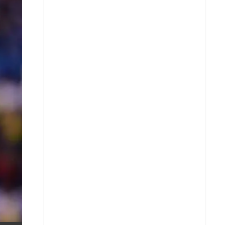
X
Whatsapp