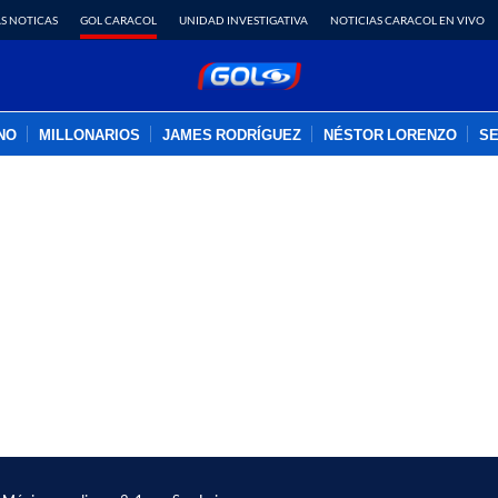
S NOTICAS
GOL CARACOL
UNIDAD INVESTIGATIVA
NOTICIAS CARACOL EN VIVO
INO
MILLONARIOS
JAMES RODRÍGUEZ
NÉSTOR LORENZO
SE
PUBLICIDAD