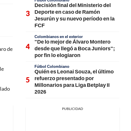
Fútbol Colombiano
Decisión final del Ministerio del
Deporte en caso de Ramón
Jesurún y su nuevo período en la
FCF
Colombianos en el exterior
"De lo mejor de Álvaro Montero
desde que llegó a Boca Juniors";
aro de
por fin lo elogiaron
Fútbol Colombiano
le
Quién es Leonai Souza, el último
refuerzo presentado por
Millonarios para Liga Betplay II
 lado
2026
PUBLICIDAD