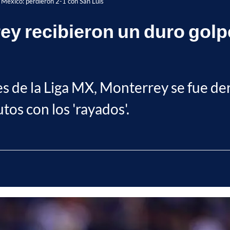
 México: perdieron 2-1 con San Luis
ey recibieron un duro golp
les de la Liga MX, Monterrey se fue der
tos con los 'rayados'.