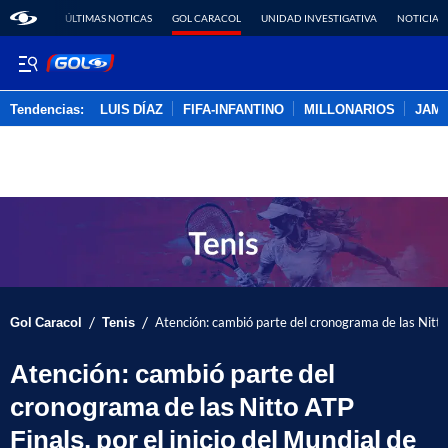
ÚLTIMAS NOTICAS
GOL CARACOL
UNIDAD INVESTIGATIVA
NOTICIAS
Tendencias:
LUIS DÍAZ
FIFA-INFANTINO
MILLONARIOS
JAM
PUBLICIDAD
/
/
Gol Caracol
Tenis
Atención: cambió parte del cronograma de las Nitto A
Atención: cambió parte del
cronograma de las Nitto ATP
Finals, por el inicio del Mundial de