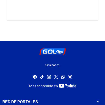
Síguenos en:
facebook
tiktok
instagram
twitter
whatsapp
google
youtube-
Más contenido en
footer
RED DE PORTALES