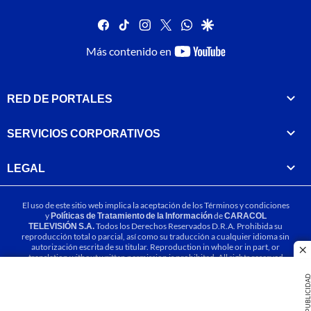
facebook
tiktok
instagram
twitter
whatsapp
google
youtube-
Más contenido en
footer
RED DE PORTALES
SERVICIOS CORPORATIVOS
LEGAL
El uso de este sitio web implica la aceptación de los
Términos y condiciones
y
Políticas de Tratamiento de la Información
de
CARACOL
TELEVISIÓN S.A.
Todos los Derechos Reservados D.R.A. Prohibida su
reproducción total o parcial, así como su traducción a cualquier idioma sin
autorización escrita de su titular. Reproduction in whole or in part, or
cl
translation without written permission is prohibited. All rights reserved
2025.
PUBLICIDA
MIEMBRO DE: