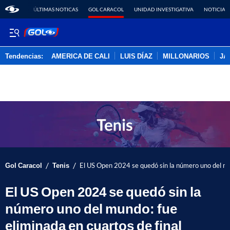
ÚLTIMAS NOTICAS
GOL CARACOL
UNIDAD INVESTIGATIVA
NOTICIAS
Tendencias:
AMERICA DE CALI
LUIS DÍAZ
MILLONARIOS
JA
PUBLICIDAD
/
/
Gol Caracol
Tenis
El US Open 2024 se quedó sin la número uno del mun
El US Open 2024 se quedó sin la
número uno del mundo: fue
eliminada en cuartos de final