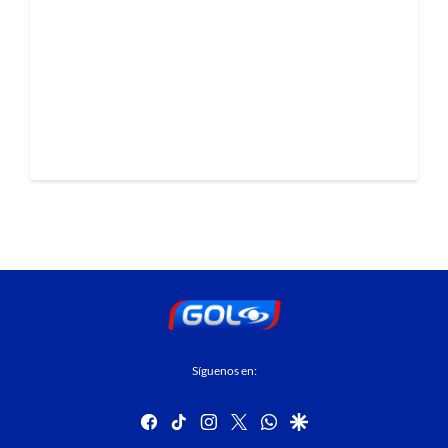
Síguenos en:
facebook
tiktok
instagram
twitter
whatsapp
google