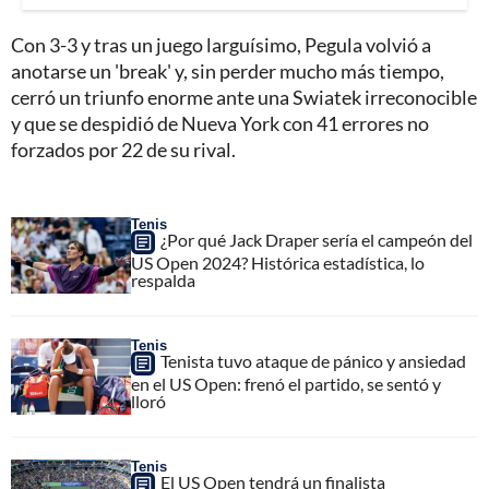
Con 3-3 y tras un juego larguísimo, Pegula volvió a
anotarse un 'break' y, sin perder mucho más tiempo,
cerró un triunfo enorme ante una Swiatek irreconocible
y que se despidió de Nueva York con 41 errores no
forzados por 22 de su rival.
Tenis
¿Por qué Jack Draper sería el campeón del
US Open 2024? Histórica estadística, lo
respalda
Tenis
Tenista tuvo ataque de pánico y ansiedad
en el US Open: frenó el partido, se sentó y
lloró
Tenis
El US Open tendrá un finalista