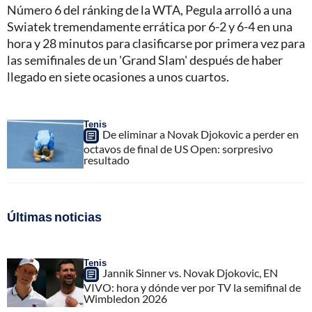
Número 6 del ránking de la WTA, Pegula arrolló a una
Swiatek tremendamente errática por 6-2 y 6-4 en una
hora y 28 minutos para clasificarse por primera vez para
las semifinales de un 'Grand Slam' después de haber
llegado en siete ocasiones a unos cuartos.
Tenis
De eliminar a Novak Djokovic a perder en
octavos de final de US Open: sorpresivo
resultado
Últimas noticias
Tenis
Jannik Sinner vs. Novak Djokovic, EN
VIVO: hora y dónde ver por TV la semifinal de
Wimbledon 2026