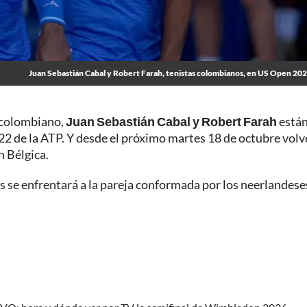
Juan Sebastián Cabal y Robert Farah, tenistas colombianos, en US Open 20
o colombiano,
Juan Sebastián Cabal y Robert Farah
está
022 de la ATP. Y desde el próximo martes 18 de octubre volv
n Bélgica.
s se enfrentará a la pareja conformada por los neerlandese