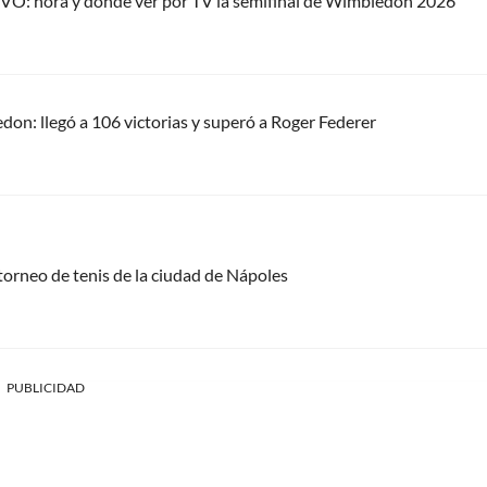
IVO: hora y dónde ver por TV la semifinal de Wimbledon 2026
on: llegó a 106 victorias y superó a Roger Federer
 torneo de tenis de la ciudad de Nápoles
PUBLICIDAD