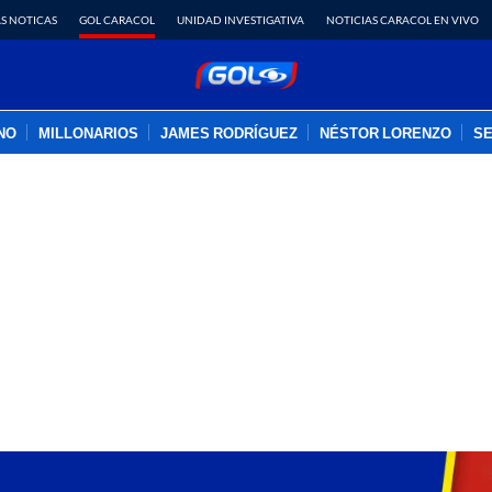
S NOTICAS
GOL CARACOL
UNIDAD INVESTIGATIVA
NOTICIAS CARACOL EN VIVO
INO
MILLONARIOS
JAMES RODRÍGUEZ
NÉSTOR LORENZO
SE
PUBLICIDAD