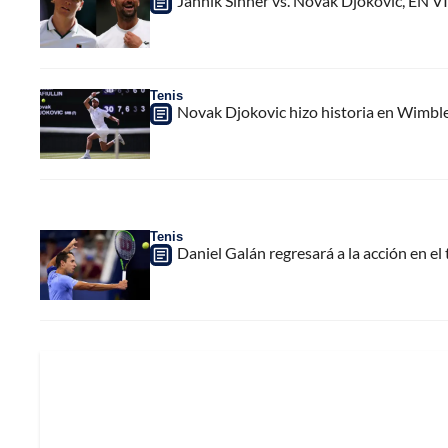
Jannik Sinner vs. Novak Djokovic, EN V
Tenis
Novak Djokovic hizo historia en Wimbled
Tenis
Daniel Galán regresará a la acción en el