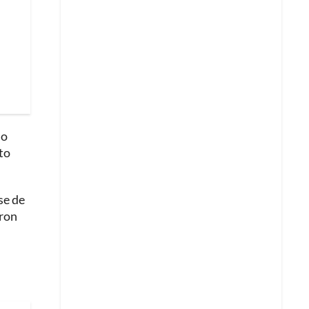
do
to
se de
eron